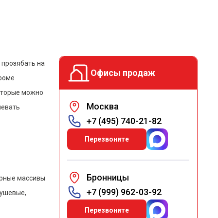
 прозябать на
Офисы продаж
кроме
которые можно
Москва
левать
+7 (495) 740-21-82
Перезвоните
Бронницы
орные массивы
+7 (999) 962-03-92
душевые,
Перезвоните