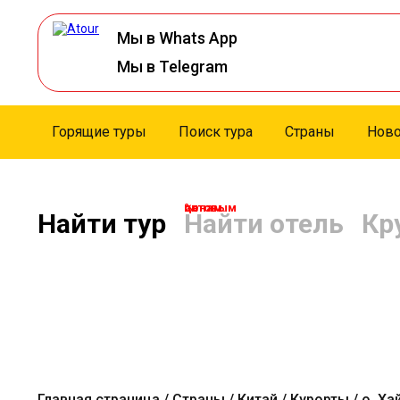
Мы в Whats App
Мы в Telegram
Горящие туры
Поиск тура
Страны
Ново
по оптовым ценам. %
Найти тур
Найти отель
Кр
Главная страница
Страны
Китай
Курорты
о. Ха