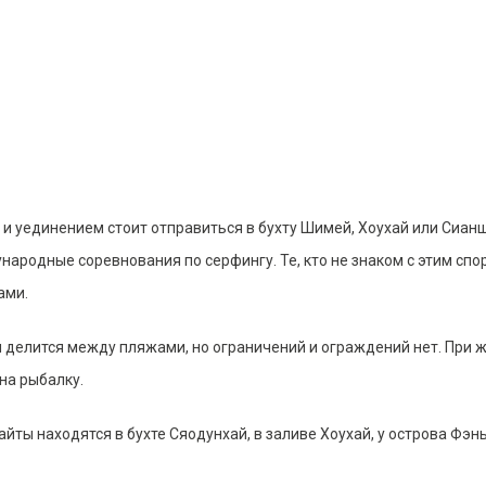
 уединением стоит отправиться в бухту Шимей, Хоухай или Сианшу
родные соревнования по серфингу. Те, кто не знаком с этим спор
ами.
я делится между пляжами, но ограничений и ограждений нет. При 
на рыбалку.
йты находятся в бухте Сяодунхай, в заливе Хоухай, у острова Фэн