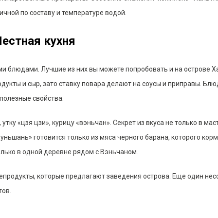
чной по составу и температуре водой.
естная кухня
и блюдами. Лучшие из них вы можете попробовать и на острове Х
одукты и сыр, зато ставку повара делают на соусы и приправы. Бл
и полезные свойства.
тку «цзя цзи», курицу «вэньчан». Секрет из вкуса не только в мас
дуньшань» готовится только из мяса черного барана, которого кор
олько в одной деревне рядом с Вэньчаном.
репродукты, которые предлагают заведения острова. Еще один не
тов.