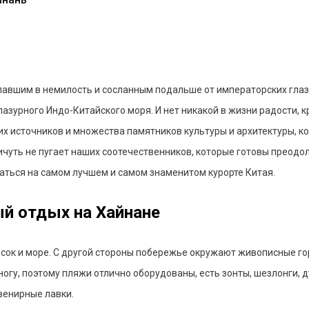
павшим в немилость и сосланным подальше от императорских глаз
зурного Индо-Китайского моря. И нет никакой в жизни радости, 
их источников и множества памятников культуры и архитектуры, 
ничуть не пугает наших соотечественников, которые готовы преодо
заться на самом лучшем и самом знаменитом курорте Китая.
й отдых на Хайнане
есок и море. С другой стороны побережье окружают живописные г
ногу, поэтому пляжи отлично оборудованы, есть зонты, шезлонги, 
увенирные лавки.