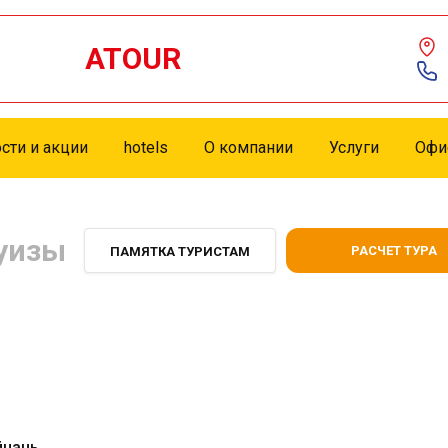
ATOUR
сти и акции
hotels
О компании
Услуги
Офи
уизы
РАСЧЕТ ТУРА
ПАМЯТКА ТУРИСТАМ
йнань