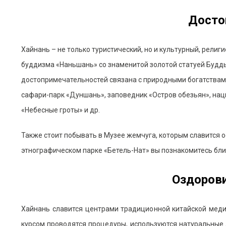
Досто
Хайнань – не только туристический, но и культурный, рели
буддизма «Наньшань» со знаменитой золотой статуей Будды
достопримечательностей связана с природными богатствами
сафари-парк «Дуншань», заповедник «Остров обезьян», нац
«Небесные гроты» и др.
Также стоит побывать в Музее жемчуга, которым славится ос
этнографическом парке «Бетель-Нат» вы познакомитесь бли
Оздоров
Хайнань славится центрами традиционной китайской мед
курсом проводятся процедуры, используются натуральные