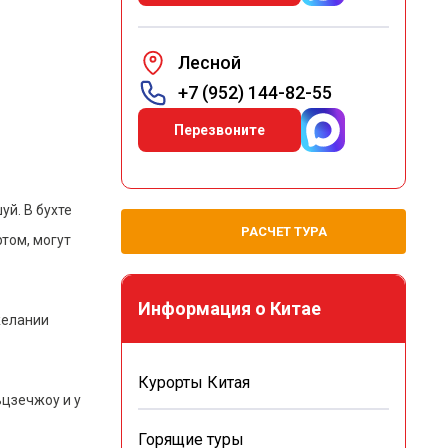
Лесной
+7 (952) 144-82-55
Перезвоните
й. В бухте
РАСЧЕТ ТУРА
том, могут
Информация о Китае
желании
Курорты Китая
ьцзечжоу и у
Горящие туры