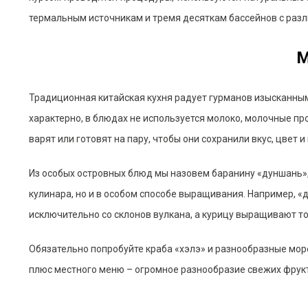
термальным источникам и тремя десяткам бассейнов с разли
М
Традиционная китайская кухня радует гурманов изысканным
характерно, в блюдах не используется молоко, молочные пр
варят или готовят на пару, чтобы они сохранили вкус, цвет 
Из особых островных блюд мы назовем баранину «дуншань», у
кулинара, но и в особом способе выращивания. Например, «
исключительно со склонов вулкана, а курицу выращивают т
Обязательно попробуйте краба «хэлэ» и разнообразные мо
плюс местного меню – огромное разнообразие свежих фрук