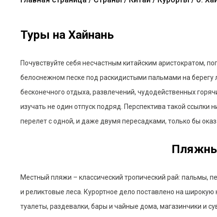
Туры на Хайнань
Почувствуйте себя несчастным китайским аристократом, по
белоснежном песке под раскидистыми пальмами на берегу ла
бесконечного отдыха, развлечений, чудодейственных горяч
изучать не один отпуск подряд. Перспектива такой ссылки 
перелет с одной, и даже двумя пересадками, только бы ока
Пляжны
Местный пляжи – классический тропический рай: пальмы, п
и реликтовые леса. Курортное дело поставлено на широкую 
туалеты, раздевалки, бары и чайные дома, магазинчики и с