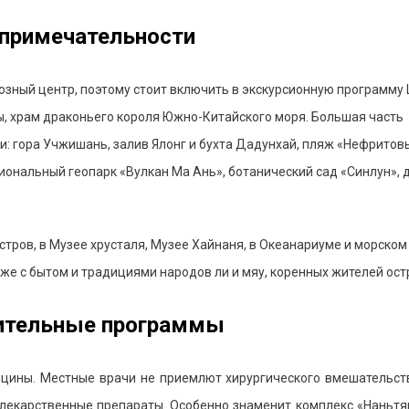
примечательности
гиозный центр, поэтому стоит включить в экскурсионную программу
, храм драконьего короля Южно-Китайского моря. Большая часть
: гора Учжишань, залив Ялонг и бухта Дадунхай, пляж «Нефритовы
иональный геопарк «Вулкан Ма Ань», ботанический сад «Синлун», 
тров, в Музее хрусталя, Музее Хайнаня, в Океанариуме и морском 
же с бытом и традициями народов ли и мяу, коренных жителей ост
ительные программы
ицины. Местные врачи не приемлют хирургического вмешательст
 лекарственные препараты. Особенно знаменит комплекс «Наньтя