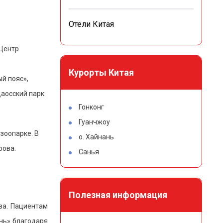
Отели Китая
 Центр
Курорты Китая
й пояс»,
даосский парк
Гонконг
Гуанчжоу
зоопарке. В
о. Хайнань
рова.
Санья
Полезная информация
ва. Пациентам
нь» благодаря