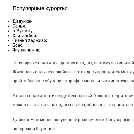
Популярные курорты:
Дадунхай;
Санья;
о. Вужижу;
Хайтангбей;
Тианья Хаджиао;
Боао;
Ялунвань и др.
Популярные пляжи всегда многолюдны, поэтому за тишиной и
Жиюэвань воды неспокойные, зато здесь проводятся междуна
пройти базовое обучение с профессиональными инструктор
Вход на пляжи почти везде бесплатный. Условно территори
можно покататься на водных лыжах, «банане», отправиться 
Дайвинг – не менее популярное развлечение. Популярные са
побережья Ялунваня.