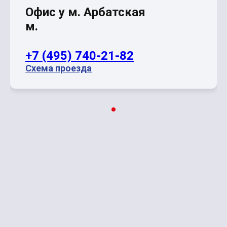
Офис у м. Арбатская
Тайланд горящие туры из Москвы на двоих
м.
Все страны
+7 (495) 740-21-82
Схема проезда
ВЫБРАТЬ ОФИС