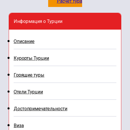
Горящие туры в Хургаду из Москвы
Расчет тура
Мальдивы
Горящие путевки в Египет 2025
Информация о Турции
Дубай — горящие туры Все включено
Описание
ОАЭ
Горящие туры в ОАЭ на двоих
Курорты Турции
Горящие туры в Абу-Даби
Горящие туры
Сербия
Горящие туры в Фуджейру
Отели Турции
Горящие туры в Турцию 7 дней
Достопримечательности
Словения
Горящие туры в Стамбул
Виза