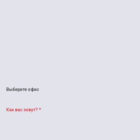
ОСТАВЬТЕ ЗАПРОС И МЫ
ПОДБЕРЕМ
ДЛЯ ВАС ЛУЧШЕЕ
ПРЕДЛОЖЕНИЕ
Выберите офис
Как вас зовут? *