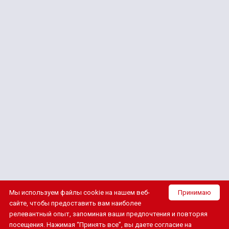
Хочу
получать самые выгодные предложения
Отправляя запрос, Вы подтверждаете
Согласие на
обработку персональных данных
назад
Далее
Благодарим за обращение
Наши специалисты подберут подходящие варианты туров,
и свяжутся с вами в течение 15 минут!
Вернуться на сайт
Мы вам перезвоним
Отправляя запрос, Вы подтверждаете
Согласие на
Мы используем файлы cookie на нашем веб-
Принимаю
обработку персональных данных
сайте, чтобы предоставить вам наиболее
релевантный опыт, запоминая ваши предпочтения и повторяя
посещения. Нажимая “Принять все”, вы даете согласие на