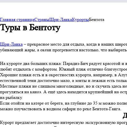
Главная страница
Страны
Шри-Ланка
Курорты
Бентота
Туры в Бентоту
Шри-Ланка
– прекрасное место для отдыха, когда в наших широт
убивающий жары, а океан прогревается настолько, что выбирать
На курорте два больших пляжа: Парадиз-Бич радует красотой и
любят отдыхать с комфортом. Южный пляж отлично благоустроен
Хорошие пляжи есть и в окрестностях курорта, например, в Алут
естественной тени достаточно мало, а зонты и лежаки есть тольк
Местные пляжи не слишком многолюдные, но и скучать здесь не 
прогуляться на каноэ. А ещё здесь находится крупнейший на ост
на рыбалку.
Если отойти на катере от берега, на глубине до 35 м можно п
можно поучаствовать в водном сафари по реке Бентота-Ганга.
Д
Курорт предлагает достаточно интересную экскурсионную програм