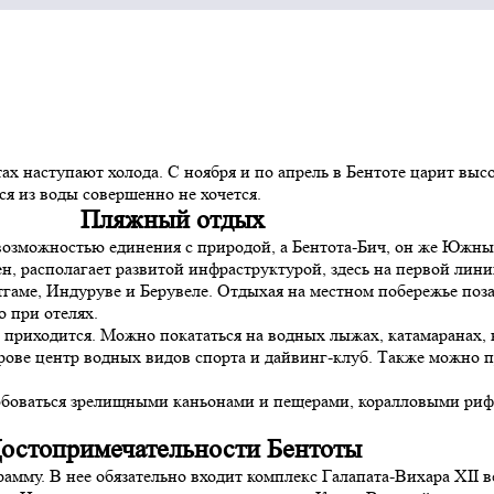
ах наступают холода. С ноября и по апрель в Бентоте царит высо
ся из воды совершенно не хочется.
Пляжный отдых
 возможностью единения с природой, а Бентота-Бич, он же Южны
, располагает развитой инфраструктурой, здесь на первой лини
гаме, Индуруве и Берувеле. Отдыхая на местном побережье позаб
о при отелях.
приходится. Можно покататься на водных лыжах, катамаранах, в 
рове центр водных видов спорта и дайвинг-клуб. Также можно пр
олюбоваться зрелищными каньонами и пещерами, коралловыми ри
остопримечательности Бентоты
му. В нее обязательно входит комплекс Галапата-Вихара XII век