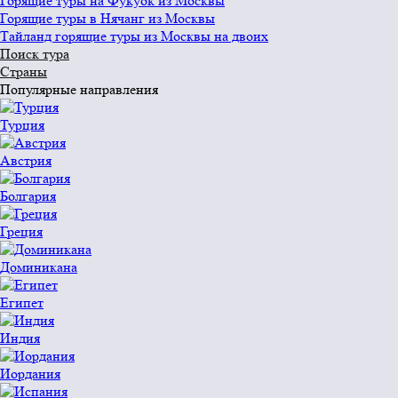
Горящие туры на Фукуок из Москвы
Горящие туры в Нячанг из Москвы
Тайланд горящие туры из Москвы на двоих
Поиск тура
Страны
Популярные направления
Турция
Австрия
Болгария
Греция
Доминикана
Египет
Индия
Иордания