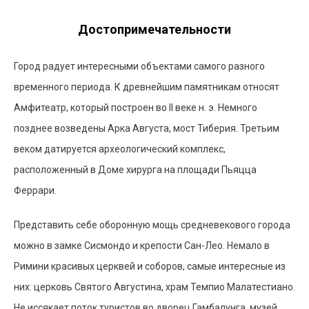
Достопримечательности
Город радует интересными объектами самого разного
временного периода. К древнейшим памятникам относят
Амфитеатр, который построен во II веке н. э. Немного
позднее возведены Арка Августа, мост Тиберия. Третьим
веком датируется археологический комплекс,
расположенный в Доме хирурга на площади Пьяцца
Феррари.
Представить себе оборонную мощь средневекового города
можно в замке Сисмондо и крепости Сан-Лео. Немало в
Римини красивых церквей и соборов, самые интересные из
них: церковь Святого Августина, храм Темпио Малатестиано.
Не иссякает поток туристов во дворец Гамбалунга, музей