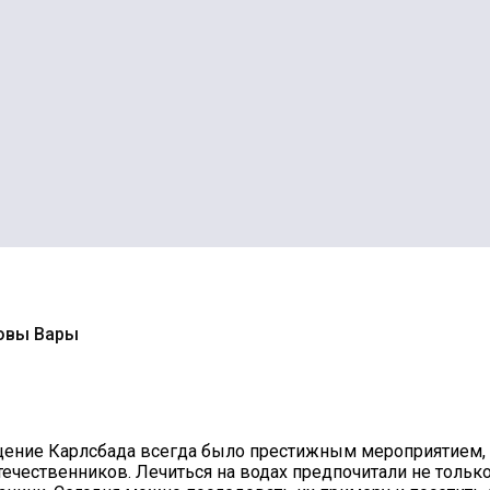
овы Вары
ещение Карлсбада всегда было престижным мероприятием, 
отечественников. Лечиться на водах предпочитали не тольк