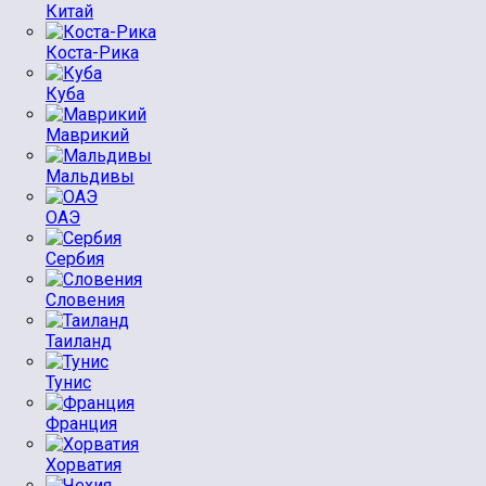
Китай
Коста-Рика
Куба
Маврикий
Мальдивы
ОАЭ
Сербия
Словения
Таиланд
Тунис
Франция
Хорватия