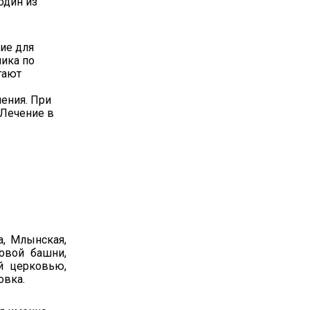
один из
ие для
ника по
гают
ения. При
 Лечение в
а, Млынская,
овой башни,
й церковью,
овка.