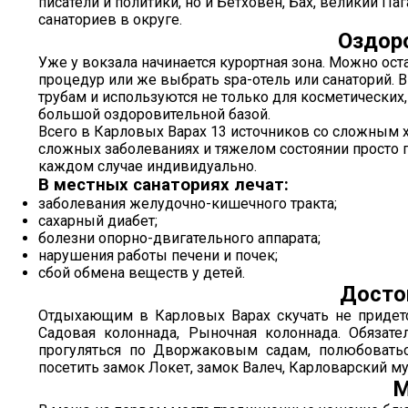
писатели и политики, но и Бетховен, Бах, великий П
санаториев в округе.
Оздор
Уже у вокзала начинается курортная зона. Можно ос
процедур или же выбрать spa-отель или санаторий. 
трубам и используются не только для косметических
большой оздоровительной базой.
Всего в Карловых Варах 13 источников со сложным х
сложных заболеваниях и тяжелом состоянии просто 
каждом случае индивидуально.
В местных санаториях лечат:
заболевания желудочно-кишечного тракта;
сахарный диабет;
болезни опорно-двигательного аппарата;
нарушения работы печени и почек;
сбой обмена веществ у детей.
Досто
Отдыхающим в Карловых Варах скучать не придется
Садовая колоннада, Рыночная колоннада. Обязате
прогуляться по Дворжаковым садам, полюбовать
посетить замок Локет, замок Валеч, Карловарский м
М