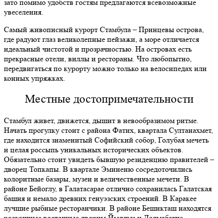
зато помимо удобств гостям предлагаются всевозможные
увеселения.
Самый живописный курорт Стамбула – Принцевы острова,
где радуют глаз великолепные пейзажи, а море отличается
идеальный чистотой и прозрачностью. На островах есть
прекрасные отели, виллы и рестораны. Что любопытно,
передвигаться по курорту можно только на велосипедах или
конных упряжках.
Местные достопримечательности
Стамбул живет, движется, дышит в невообразимом ритме.
Начать прогулку стоит с района Фатих, квартала Султанахмет,
где находится знаменитый Софийский собор, Голубая мечеть
и целая россыпь уникальных исторических объектов.
Обязательно стоит увидеть бывшую резиденцию правителей –
дворец Топкапы. В квартале Эминеню сосредоточились
колоритные базары, музеи и величественные мечети. В
районе Бейоглу, в Галатасарае отлично сохранилась Галатская
башня и немало древних генуэзских строений. В Каракее
лучшие рыбные ресторанчики. В районе Бешикташ находятся
роскошные восточные дворцы Йылдыз и Долмабахче,