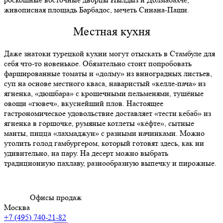
живописная площадь Барбадос, мечеть Синана-Паши.
Местная кухня
Даже знатоки турецкой кухни могут отыскать в Стамбуле для
себя что-то новенькое. Обязательно стоит попробовать
фаршированные томаты и «долму» из виноградных листьев,
суп на основе местного кваса, наваристый «келле-пача» из
ягненка, «дюшбара» с крошечными пельменями, тушёные
овощи «гювеч», вкуснейший плов. Настоящее
гастрономическое удовольствие доставляет «тести кебаб» из
ягненка в горшочке, румяные котлеты «кёфте», сытные
манты, пицца «лахмаджун» с разными начинками. Можно
утолить голод гамбургером, который готовят здесь, как ни
удивительно, на пару. На десерт можно выбрать
традиционную пахлаву, разнообразную выпечку и пирожные.
Офисы продаж
Москва
+7 (495) 740-21-82