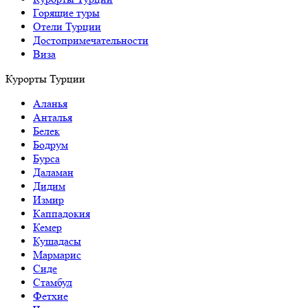
Горящие туры
Отели Турции
Достопримечательности
Виза
Курорты Турции
Аланья
Анталья
Белек
Бодрум
Бурса
Даламан
Дидим
Измир
Каппадокия
Кемер
Кушадасы
Мармарис
Сиде
Стамбул
Фетхие