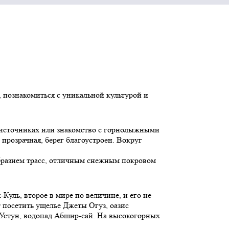
ь, познакомиться с уникальной культурой и
х источниках или знакомство с горнолыжными
розрачная, берег благоустроен. Вокруг
бразием трасс, отличным снежным покровом
уль, второе в мире по величине, и его не
 посетить ущелье Джеты Огуз, оазис
Устун, водопад Абшир-сай. На высокогорных