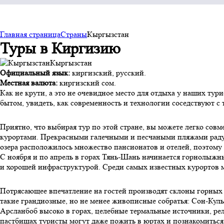
Главная страница
Страны
Кыргызcтан
Туры в Киргизию
Кыргызcтан
Официальный язык:
киргизский, русский.
Местная валюта:
киргизский сом.
Как не крути, а это не очевидное место для отдыха у наших тури
бытом, увидеть, как современность и технологии соседствуют с
Приятно, что выбирая тур по этой стране, вы можете легко со
курортами. Прекрасными галечными и песчаными пляжами радует
озера расположилось множество пансионатов и отелей, поэтому
С ноября и по апрель в горах Тянь-Шань начинается горнолыж
и хорошей инфраструктурой. Среди самых известных курортов м
Потрясающее впечатление на гостей производят склоны горных х
такие грандиозные, но не менее живописные собратья: Сон-Куль
Арсланбоб высоко в горах, целебные термальные источники, р
пастбищах туристы могут даже пожить в юртах и познакомитьс