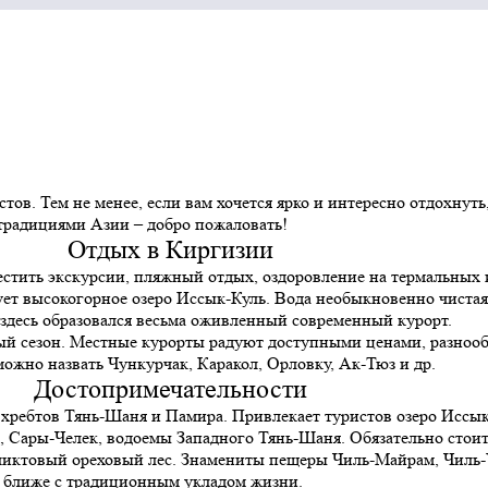
стов. Тем не менее, если вам хочется ярко и интересно отдохнут
 традициями Азии – добро пожаловать!
Отдых в Киргизии
вместить экскурсии, пляжный отдых, оздоровление на термальны
 высокогорное озеро Иссык-Куль. Вода необыкновенно чистая п
 здесь образовался весьма оживленный современный курорт.
ный сезон. Местные курорты радуют доступными ценами, разноо
ожно назвать Чункурчак, Каракол, Орловку, Ак-Тюз и др.
Достопримечательности
ребтов Тянь-Шаня и Памира. Привлекает туристов озеро Иссык-К
, Сары-Челек, водоемы Западного Тянь-Шаня. Обязательно стоит
еликтовый ореховый лес. Знамениты пещеры Чиль-Майрам, Чиль-
я ближе с традиционным укладом жизни.