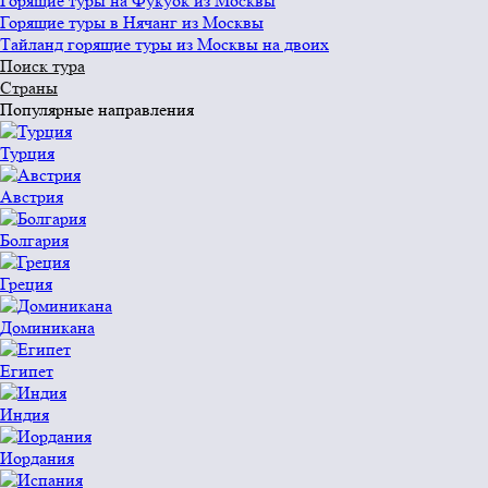
Горящие туры на Фукуок из Москвы
Горящие туры в Нячанг из Москвы
Тайланд горящие туры из Москвы на двоих
Поиск тура
Страны
Популярные направления
Турция
Австрия
Болгария
Греция
Доминикана
Египет
Индия
Иордания