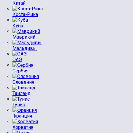
Китай
Коста-Рика
Куба
Маврикий
Мальдивы
ОАЭ
Сербия
Словения
Таиланд
Тунис
Франция
Хорватия