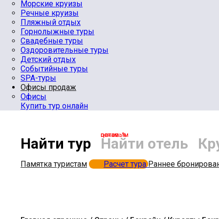
Морские круизы
Речные круизы
Пляжный отдых
Горнолыжные туры
Свадебные туры
Оздоровительные туры
Детский отдых
Событийные туры
SPA-туры
Офисы продаж
Офисы
Купить тур онлайн
по оптовым ценам. %
Найти тур
Найти отель
Кр
Памятка туристам
Расчет тура
Раннее бронирова