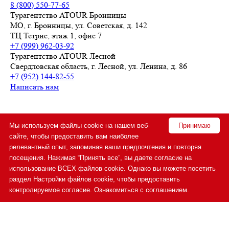
8 (800) 550-77-65
Турагентство ATOUR Бронницы
МО, г. Бронницы, ул. Советская, д. 142
ТЦ Тетрис, этаж 1, офис 7
+7 (999) 962-03-92
Турагентство ATOUR Лесной
Свердловская область, г. Лесной, ул. Ленина, д. 86
+7 (952) 144-82-55
Написать нам
Продвижение сайта
Мы используем файлы cookie на нашем веб-
Принимаю
сайте, чтобы предоставить вам наиболее
релевантный опыт, запоминая ваши предпочтения и повторяя
© 2014—2026 Турагентство ATOUR
посещения. Нажимая “Принять все”, вы даете согласие на
1
2
использование ВСЕХ файлов cookie. Однако вы можете посетить
Где Вы хотите отдохнуть?
раздел Настройки файлов cookie, чтобы предоставить
Выберите страну
контролируемое согласие.
Ознакомиться с соглашением.
Выберите курорт
Удобные даты вылета
Далее
Расскажите о себе