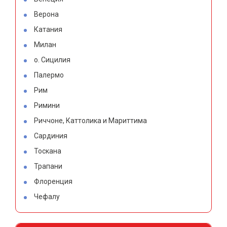
Верона
Катания
Милан
о. Сицилия
Палермо
Рим
Римини
Риччоне, Каттолика и Мариттима
Сардиния
Тоскана
Трапани
Флоренция
Чефалу