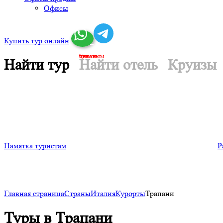
Офисы
Купить тур онлайн
по оптовым ценам. %
Найти тур
Найти отель
Круизы
Памятка туристам
Р
Главная страница
Страны
Италия
Курорты
Трапани
Туры в Трапани