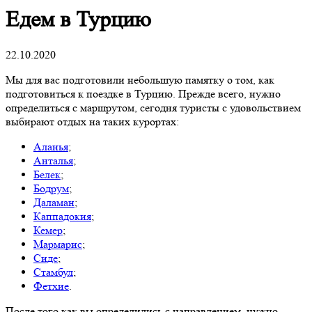
Едем в Турцию
22.10.2020
Мы для вас подготовили небольшую памятку о том, как
подготовиться к поездке в Турцию. Прежде всего, нужно
определиться с маршрутом, сегодня туристы с удовольствием
выбирают отдых на таких курортах:
Аланья
;
Анталья
;
Белек
;
Бодрум
;
Даламан
;
Каппадокия
;
Кемер
;
Мармарис
;
Сиде
;
Стамбул
;
Фетхие
.
После того как вы определились с направлением, нужно