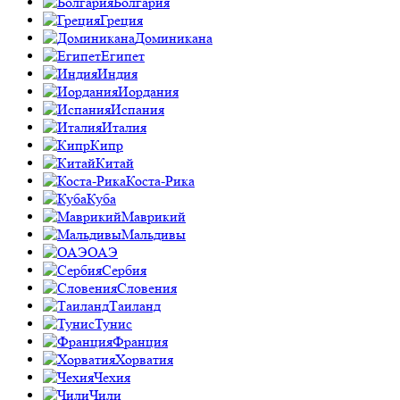
Болгария
Греция
Доминикана
Египет
Индия
Иордания
Испания
Италия
Кипр
Китай
Коста-Рика
Куба
Маврикий
Мальдивы
ОАЭ
Сербия
Словения
Таиланд
Тунис
Франция
Хорватия
Чехия
Чили