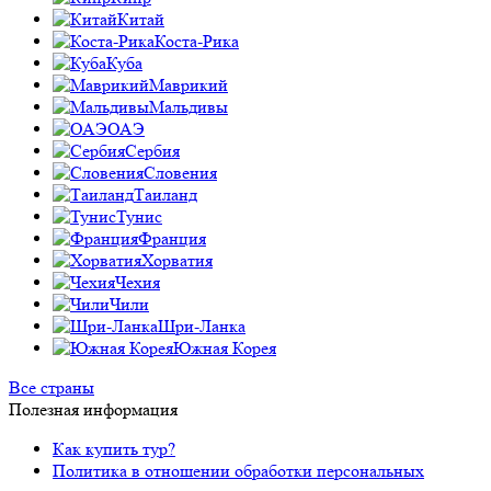
Китай
Коста-Рика
Куба
Маврикий
Мальдивы
ОАЭ
Сербия
Словения
Таиланд
Тунис
Франция
Хорватия
Чехия
Чили
Шри-Ланка
Южная Корея
Все страны
Полезная информация
Как купить тур?
Политика в отношении обработки персональных