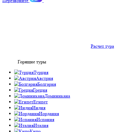
Перезвоните
Расчет тура
Горящие туры
Турция
Австрия
Болгария
Греция
Доминикана
Египет
Индия
Иордания
Испания
Италия
Кипр