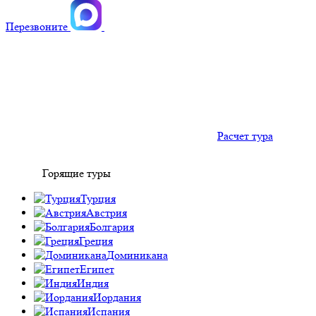
Перезвоните
Расчет тура
Горящие туры
Турция
Австрия
Болгария
Греция
Доминикана
Египет
Индия
Иордания
Испания