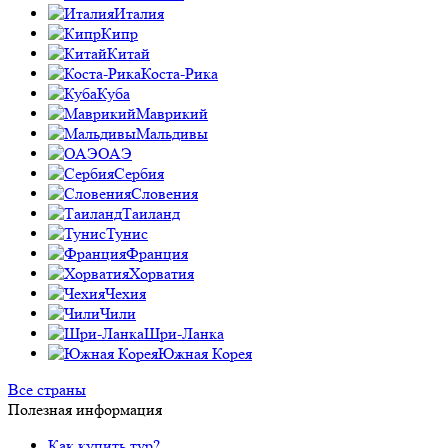
Италия
Кипр
Китай
Коста-Рика
Куба
Маврикий
Мальдивы
ОАЭ
Сербия
Словения
Таиланд
Тунис
Франция
Хорватия
Чехия
Чили
Шри-Ланка
Южная Корея
Все страны
Полезная информация
Как купить тур?