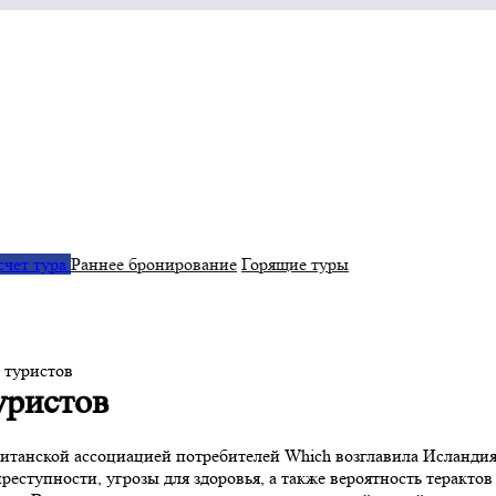
счет тура
Раннее бронирование
Горящие туры
 туристов
уристов
ританской ассоциацией потребителей Which возглавила Исланди
реступности, угрозы для здоровья, а также вероятность теракто