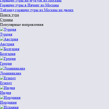
Горящие туры на Фукуок из Москвы
Горящие туры в Нячанг из Москвы
Тайланд горящие туры из Москвы на двоих
Поиск тура
Страны
Популярные направления
Турция
Австрия
Болгария
Греция
Доминикана
Египет
Индия
Иордания