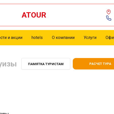
ATOUR
сти и акции
hotels
О компании
Услуги
Офи
уизы
РАСЧЕТ ТУРА
ПАМЯТКА ТУРИСТАМ
туры