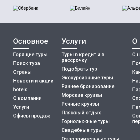
Основное
Услуги
О
Горящие туры
Туры в кредит и в
О 
рассрочку
Поиск тура
По
Подобрать тур
Страны
Как
Экскурсионные туры
Новости и акции
На
Раннее бронирование
hotels
Па
Морские круизы
О компании
Сп
Речные круизы
Услуги
Па
Пляжный отдых
Офисы продаж
Со
Горнолыжные туры
пе
Свадебные туры
Оздоровительные туры