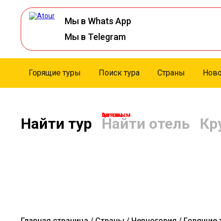
Мы в Whats App
Мы в Telegram
Горящие туры
Поиск тура
Страны
Ново
по оптовым ценам. %
Найти тур
Найти отель
Кр
Главная страница
Страны
Черногория
Горящие 